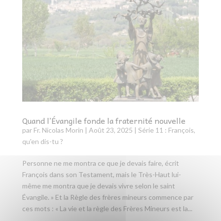
Quand l’Évangile fonde la fraternité nouvelle
par
Fr. Nicolas Morin
|
Août 23, 2025
|
Série 11 : François,
qu'en dis-tu ?
Personne ne me montra ce que je devais faire, écrit
François dans son Testament, mais le Très-Haut lui-
même me montra que je devais vivre selon le saint
Évangile. » Et la Règle des frères mineurs commence par
ces mots : « La vie et la règle des Frères Mineurs est la...