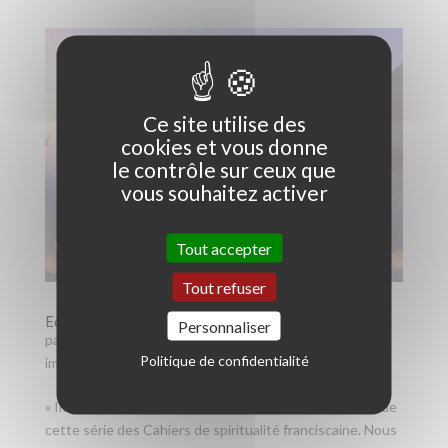
Ce site utilise des
cookies et vous donne
le contrôle sur ceux que
vous souhaitez activer
Tout accepter
Tout refuser
Edito
Personnaliser
par
Fr. Nicolas Morin
|
Mai 12, 2025
|
Série 10 : une
Politique de confidentialité
impossible paix ?
« Impossible paix ? », nous demandions-nous au début de
cette série des Cahiers de spiritualité franciscaine. Nous