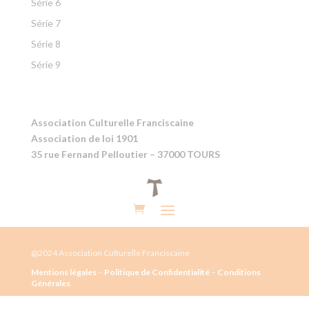
Série 6
Série 7
Série 8
Série 9
Association Culturelle Franciscaine
Association de loi 1901
35 rue Fernand Pelloutier – 37000 TOURS
@2024 Association Culturelle Franciscaine
Mentions légales
–
Politique de Confidentialité
–
Conditions
Générales